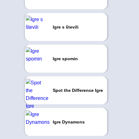
Igre s števili
Igre spomin
Spot the Difference Igre
Igre Dynamons