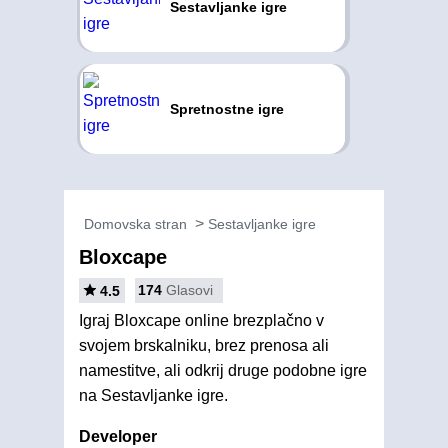
Sestavljanke igre
Spretnostne igre
Domovska stran
Sestavljanke igre
Bloxcape
174
Glasovi
4.5
Igraj Bloxcape online brezplačno v
svojem brskalniku, brez prenosa ali
namestitve, ali odkrij druge podobne igre
na Sestavljanke igre.
Developer