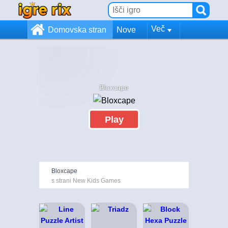
Več
Domovska stran
Nove
Bloxcape
Play
Bloxcape
s strani New Kids Games