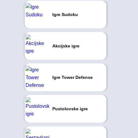
Igre Sudoku
Akcijske igre
Igre Tower Defense
Pustolovske igre