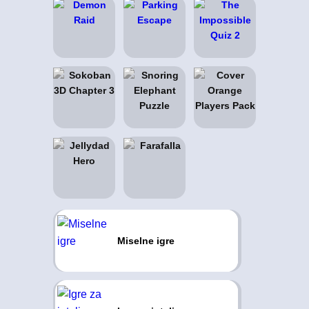
Miselne igre