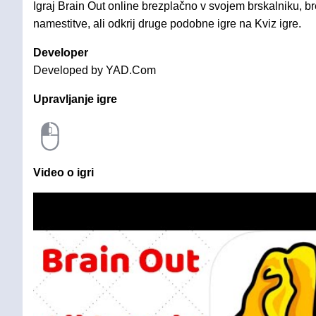
Igraj Brain Out online brezplačno v svojem brskalniku, br
namestitve, ali odkrij druge podobne igre na Kviz igre.
Developer
Developed by YAD.Com
Upravljanje igre
Video o igri