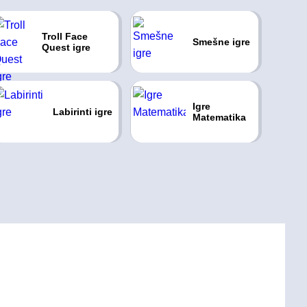
Troll Face
Smešne igre
Quest igre
Igre
Labirinti igre
Matematika