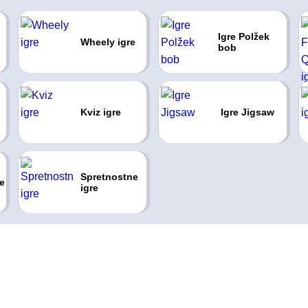
Igre Polžek
Wheely igre
bob
Kviz igre
Igre Jigsaw
Spretnostne
e
igre