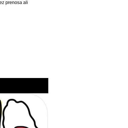
ez prenosa ali