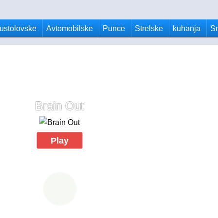
ustolovske
Avtomobilske
Punce
Strelske
kuhanja
S
Brain Out
Play