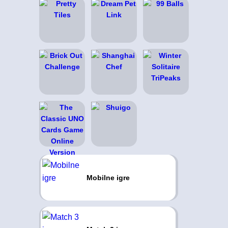
Mobilne igre