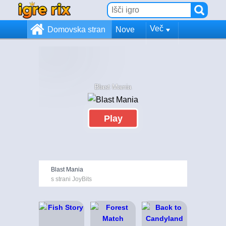
Več
Domovska stran
Nove
Blast Mania
Play
Blast Mania
s strani JoyBits