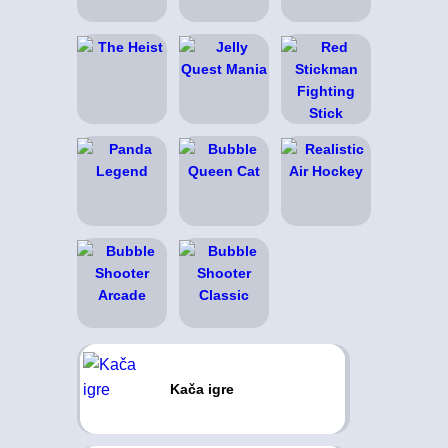
Kača igre