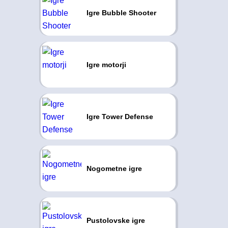
Igre Bubble Shooter
Igre motorji
Igre Tower Defense
Nogometne igre
Pustolovske igre