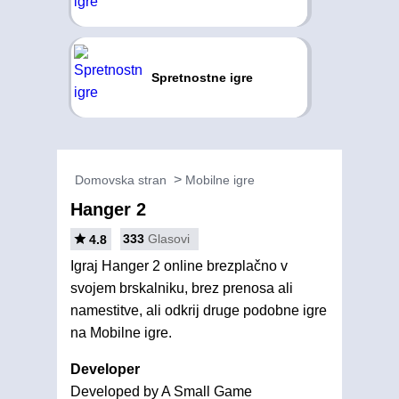
Spretnostne igre
Domovska stran
Mobilne igre
Hanger 2
333
Glasovi
4.8
Igraj Hanger 2 online brezplačno v
svojem brskalniku, brez prenosa ali
namestitve, ali odkrij druge podobne igre
na Mobilne igre.
Developer
Developed by A Small Game