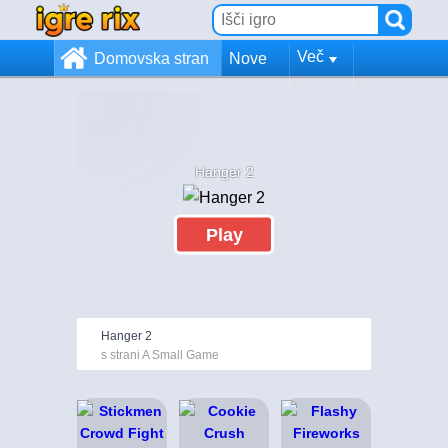
Več
Domovska stran
Nove
Hanger 2
Play
Hanger 2
s strani A Small Game