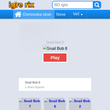
Več
Domovska stran
Nove
Snail Bob 8
Play
Snail Bob 8
s strani Agame