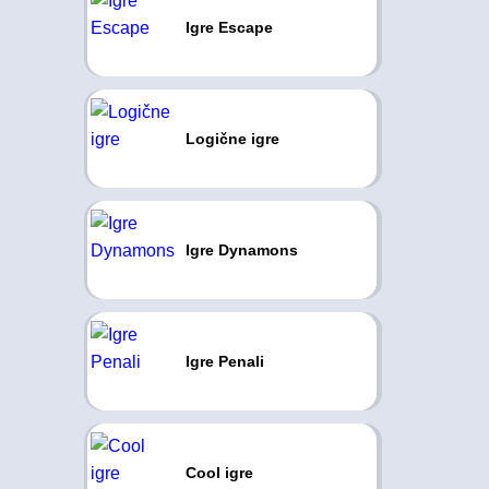
Igre Escape
Logične igre
Igre Dynamons
Igre Penali
Cool igre