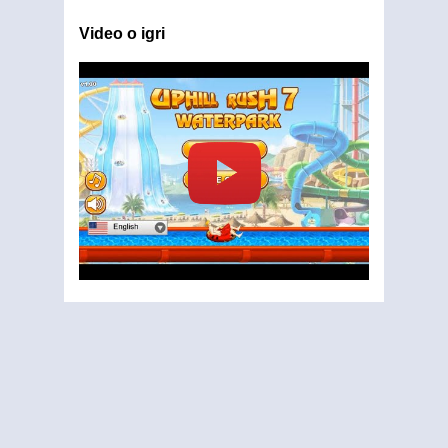
Video o igri