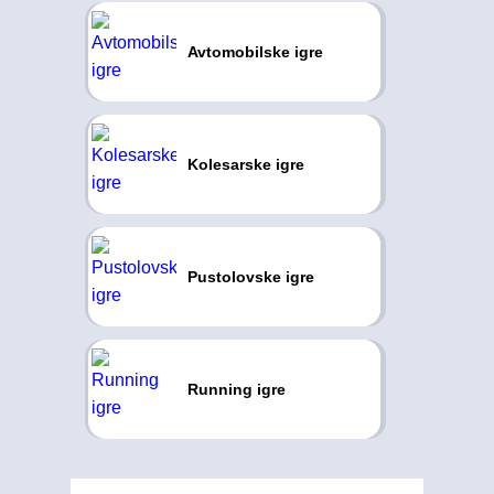
Avtomobilske igre
Kolesarske igre
Pustolovske igre
Running igre