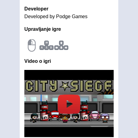
Developer
Developed by Podge Games
Upravljanje igre
W
A
S
D
Video o igri