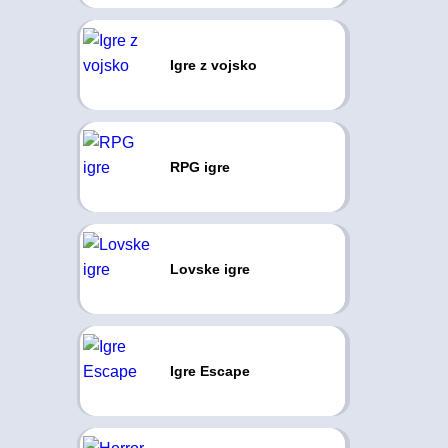
Igre z vojsko
RPG igre
Lovske igre
Igre Escape