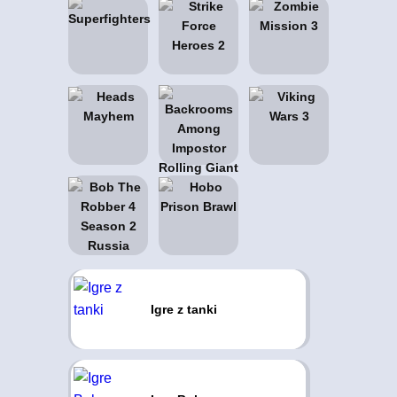
Igre z tanki