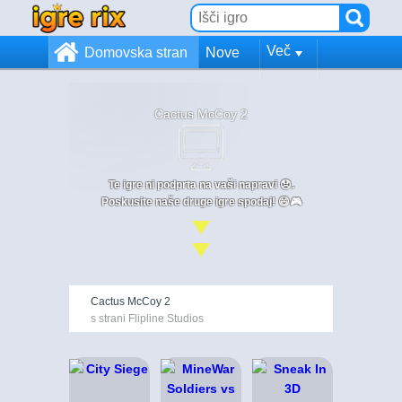
Več
Domovska stran
Nove
Cactus McCoy 2
Te igre ni podprta na vaši napravi 😞.
Poskusite naše druge igre spodaj! 😄🎮
Cactus McCoy 2
s strani Flipline Studios