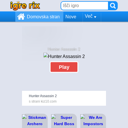
Več
Domovska stran
Nove
Hunter Assassin 2
Play
Hunter Assassin 2
s strani kiz10.com