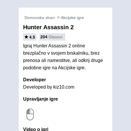
Domovska stran
Akcijske igre
Hunter Assassin 2
204
Glasovi
4.5
Igraj Hunter Assassin 2 online
brezplačno v svojem brskalniku, brez
prenosa ali namestitve, ali odkrij druge
podobne igre na Akcijske igre.
Developer
Developed by kiz10.com
Upravljanje igre
Video o igri