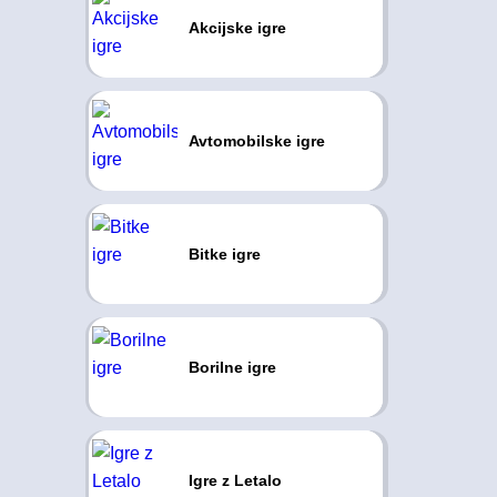
Akcijske igre
Avtomobilske igre
Bitke igre
Borilne igre
Igre z Letalo