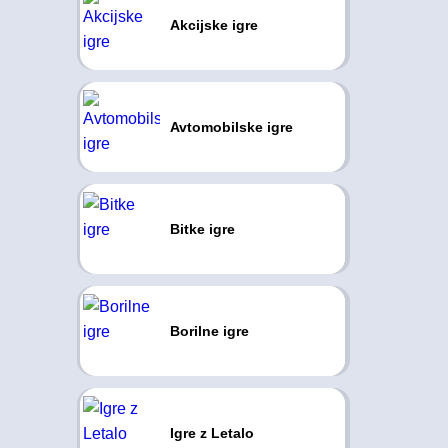
Akcijske igre
Avtomobilske igre
Bitke igre
Borilne igre
Igre z Letalo