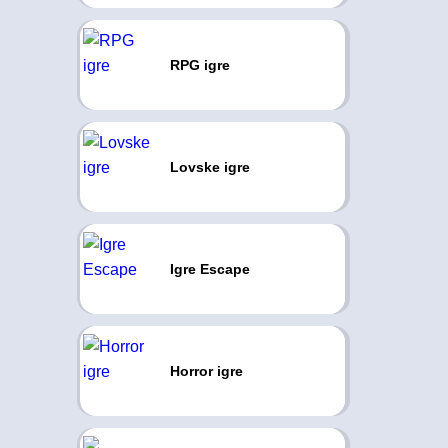
RPG igre
Lovske igre
Igre Escape
Horror igre