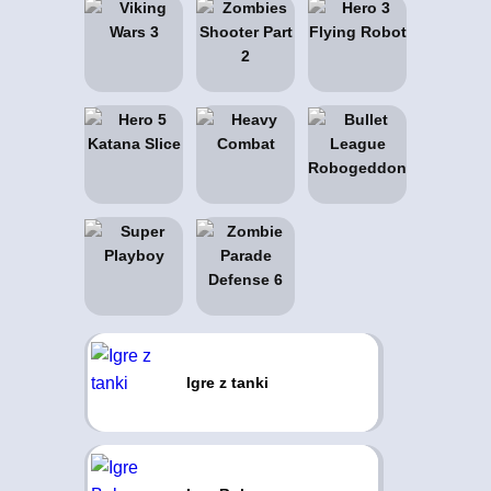
Igre z tanki