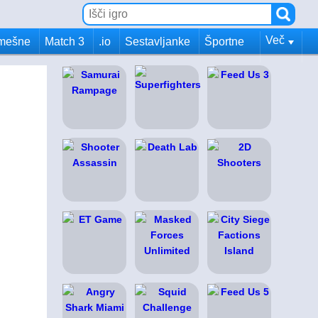
Več
mešne
Match 3
.io
Sestavljanke
Športne