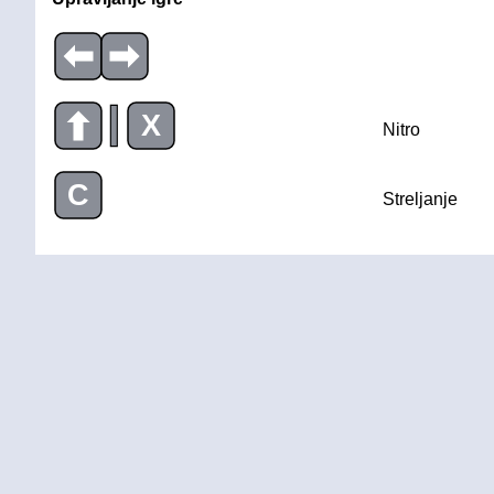
|
X
Nitro
C
Streljanje