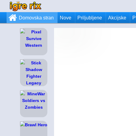
Domovska stran
Nove
Priljubljene
Akcijske
P