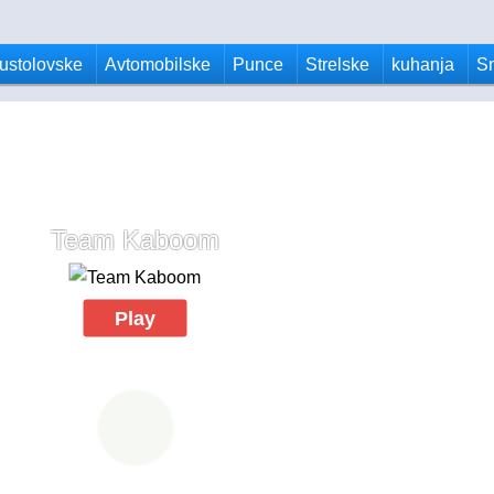
ustolovske
Avtomobilske
Punce
Strelske
kuhanja
S
Team Kaboom
Play