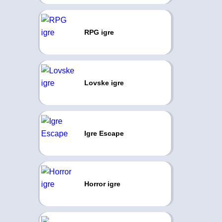
RPG igre
Lovske igre
Igre Escape
Horror igre