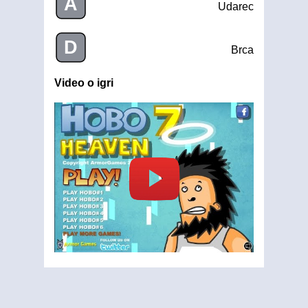
A
Udarec
D
Brca
Video o igri