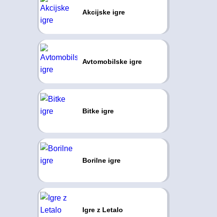
Akcijske igre
Avtomobilske igre
Bitke igre
Borilne igre
Igre z Letalo