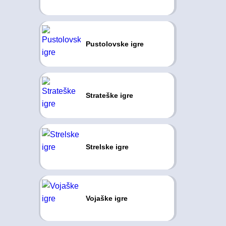
Pustolovske igre
Strateške igre
Strelske igre
Vojaške igre