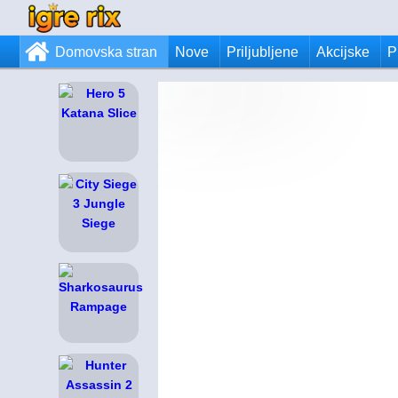
Domovska stran
Nove
Priljubljene
Akcijske
P