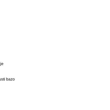
je
usti bazo