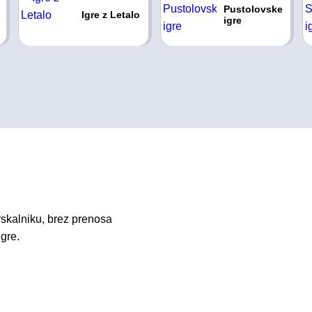
Pustolovske
Igre z Letalo
igre
rskalniku, brez prenosa
igre.