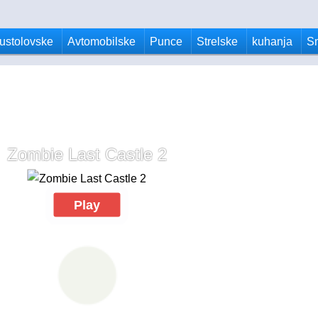
ustolovske
Avtomobilske
Punce
Strelske
kuhanja
S
Zombie Last Castle 2
Play