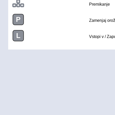
Premikanje
P
Zamenjaj orož
L
Vstopi v / Zap