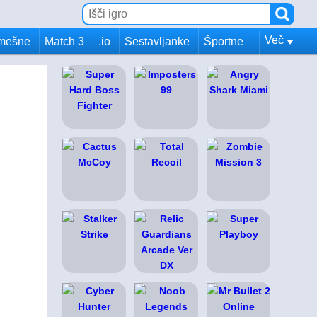
Več
mešne
Match 3
.io
Sestavljanke
Športne