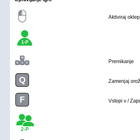
Aktiviraj oklep
1-P
W
Premikanje
A
S
D
Q
Zamenjaj orož
F
Vstopi v / Zap
2-P