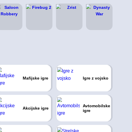
Mafijske igre
Igre z vojsko
Avtomobilske
Akcijske igre
igre