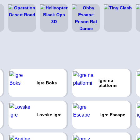
Igre na
Igre Boks
platformi
Lovske igre
Igre Escape