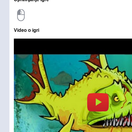
Video o igri