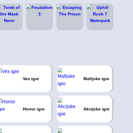
Vex igre
Mafijske igre
Horror igre
Akcijske igre