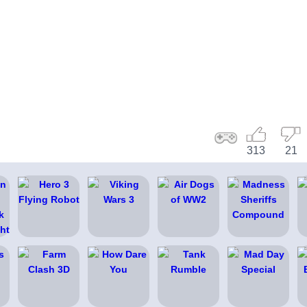
313
21