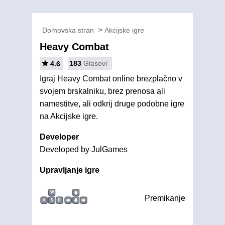
Domovska stran
Akcijske igre
Heavy Combat
183
Glasovi
4.6
Igraj Heavy Combat online brezplačno v
svojem brskalniku, brez prenosa ali
namestitve, ali odkrij druge podobne igre
na Akcijske igre.
Developer
Developed by JulGames
Upravljanje igre
W
Premikanje
A
S
D