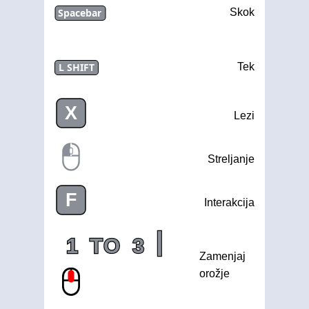
Spacebar
Skok
L SHIFT
Tek
X
Lezi
Streljanje
F
Interakcija
|
1
TO
3
Zamenjaj
orožje