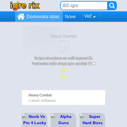
Več
Domovska stran
Nove
Heavy Combat
Te igre ni podprta na vaši napravi 😞.
Poskusite naše druge igre spodaj! 😄🎮
Heavy Combat
s strani JulGames