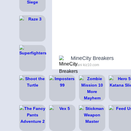
MineCity Breakers
s strani kiz10.com