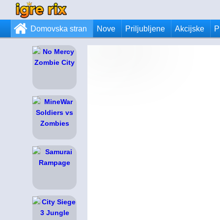
Domovska stran
Nove
Priljubljene
Akcijske
P