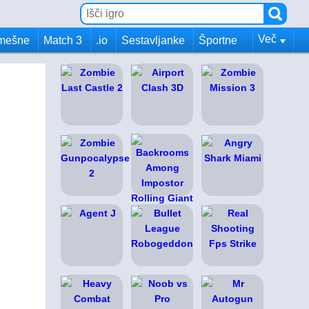
Več
mešne
Match 3
.io
Sestavljanke
Športne