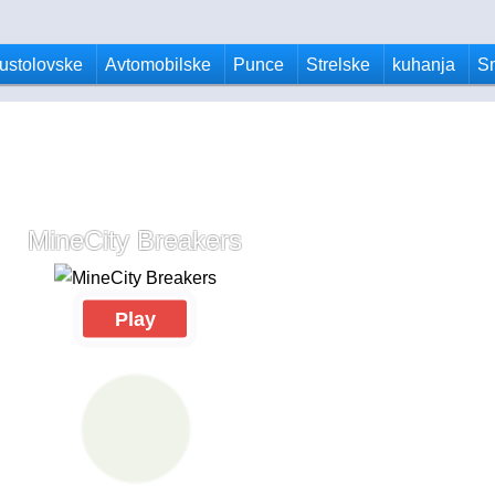
ustolovske
Avtomobilske
Punce
Strelske
kuhanja
S
MineCity Breakers
Play