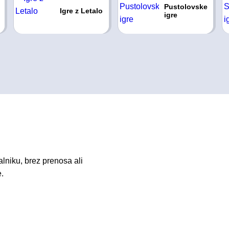
Pustolovske
Igre z Letalo
igre
lniku, brez prenosa ali
e.