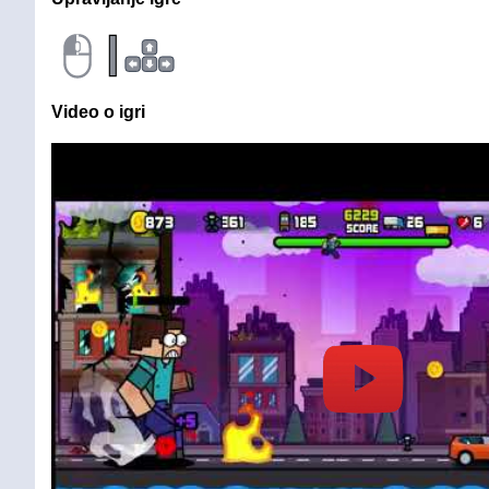
|
Video o igri