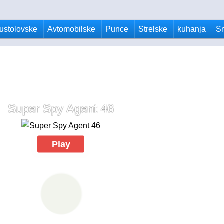
ustolovske
Avtomobilske
Punce
Strelske
kuhanja
S
Super Spy Agent 46
Play