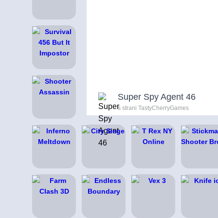
Super Spy Agent 46
s strani TastyCherryGames