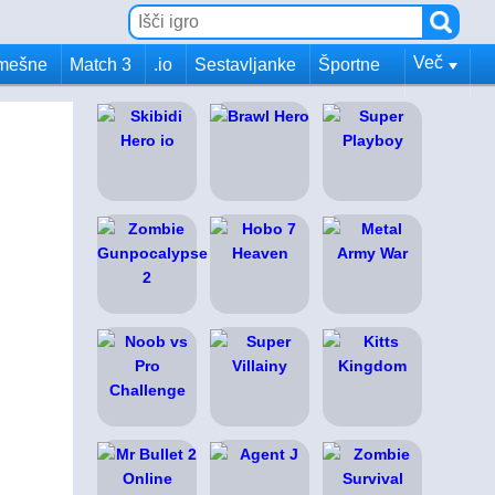
Več
mešne
Match 3
.io
Sestavljanke
Športne