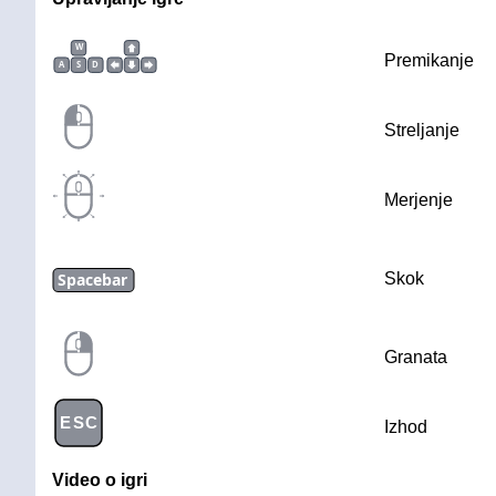
W
Premikanje
A
S
D
Streljanje
Merjenje
Spacebar
Skok
Granata
ESC
Izhod
Video o igri