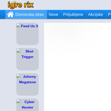
Domovska stran
Nove
Priljubljene
Akcijske
P