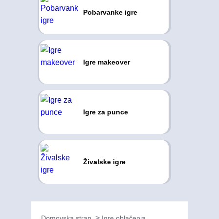
Pobarvanke igre
Igre makeover
Igre za punce
Živalske igre
Domovska stran
Igre oblačenja