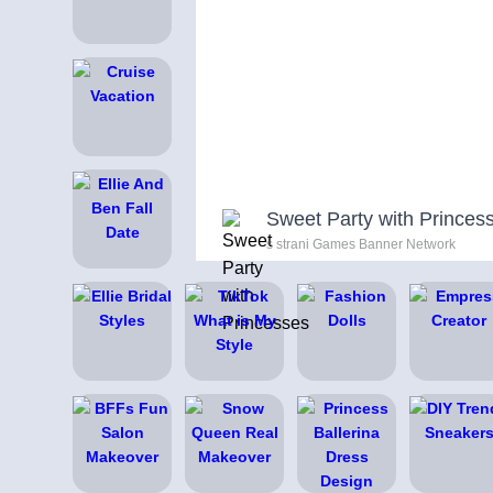
Sweet Party with Princes
s strani Games Banner Network