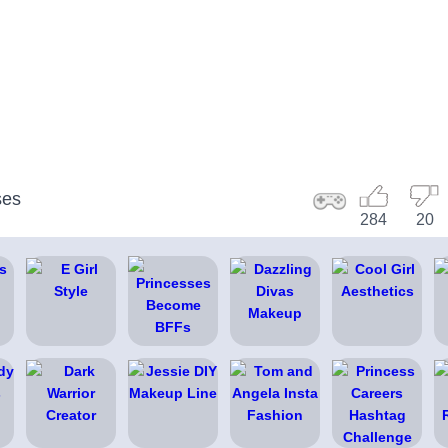
ses
284
20