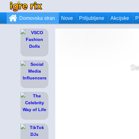
Domovska stran
Nove
Priljubljene
Akcijske
P
Sw