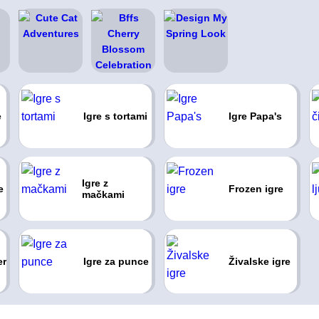
e
Igre s tortami
Igre Papa's
Igre z
e
Frozen igre
mačkami
er
Igre za punce
Živalske igre