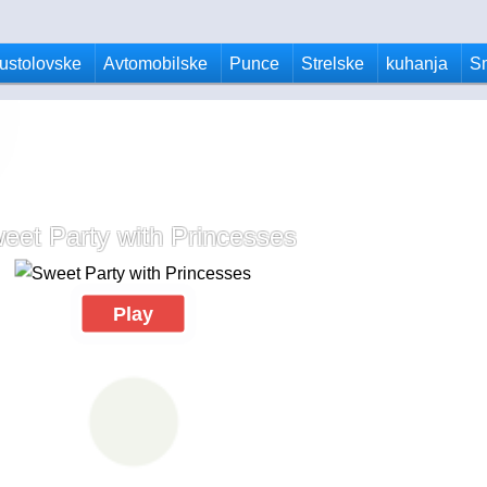
ustolovske
Avtomobilske
Punce
Strelske
kuhanja
S
eet Party with Princesses
Play