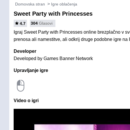
Domovska stran
Igre oblačenja
Sweet Party with Princesses
304
Glasovi
4.7
Igraj Sweet Party with Princesses online brezplačno v sv
prenosa ali namestitve, ali odkrij druge podobne igre na 
Developer
Developed by Games Banner Network
Upravljanje igre
Video o igri