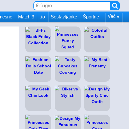
Več
mešne
Match 3
.io
Sestavljanke
Športne