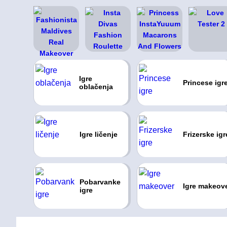
Igre
Princese igr
oblačenja
Igre ličenje
Frizerske igr
Pobarvanke
Igre makeov
igre