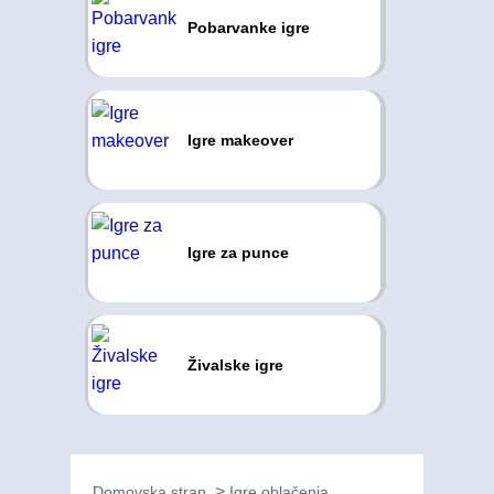
Pobarvanke igre
Igre makeover
Igre za punce
Živalske igre
Domovska stran
Igre oblačenja