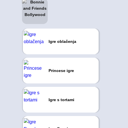
Igre oblačenja
Princese igre
Igre s tortami