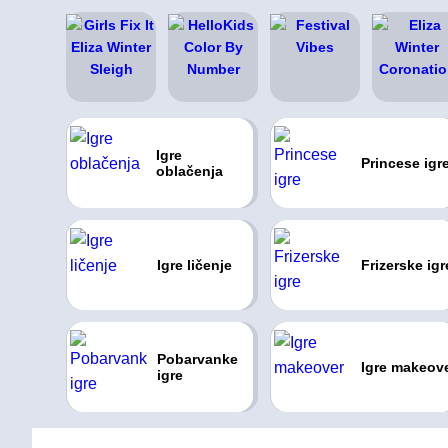
Igre
Princese igr
oblačenja
Igre ličenje
Frizerske igr
Pobarvanke
Igre makeov
igre