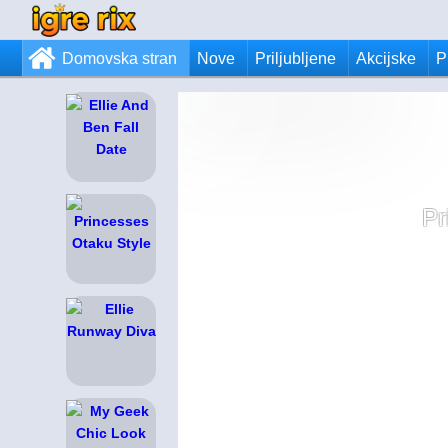
Domovska stran
Nove
Priljubljene
Akcijske
P
Pr