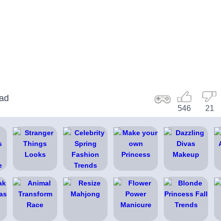
uad
546
21