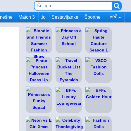
Več
mešne
Match 3
.io
Sestavljanke
Športne