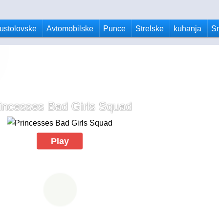
ustolovske
Avtomobilske
Punce
Strelske
kuhanja
S
incesses Bad Girls Squad
Play