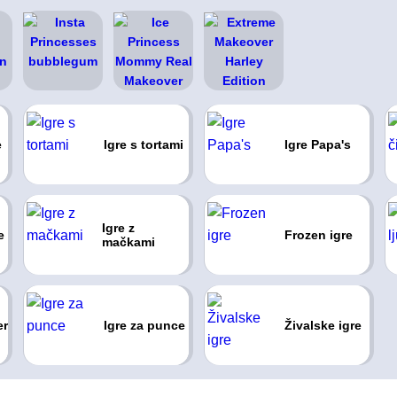
e
Igre s tortami
Igre Papa's
Igre z
e
Frozen igre
mačkami
er
Igre za punce
Živalske igre