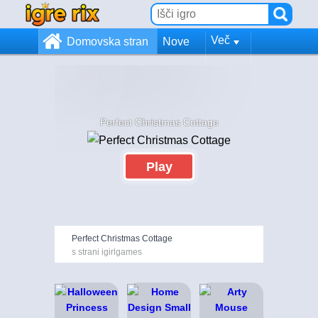
Več
Domovska stran
Nove
Perfect Christmas Cottage
Play
Perfect Christmas Cottage
s strani igirlgames