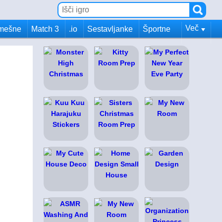
Več
mešne
Match 3
.io
Sestavljanke
Športne