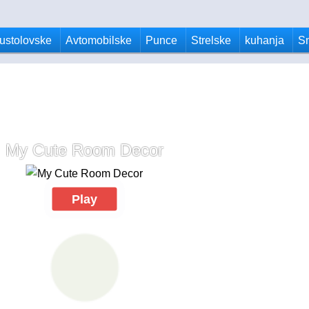
ustolovske
Avtomobilske
Punce
Strelske
kuhanja
S
My Cute Room Decor
Play