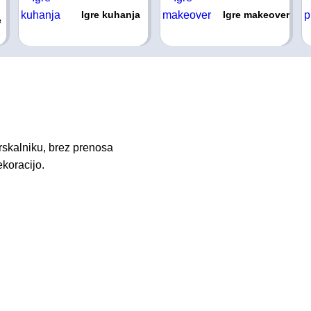
Igre kuhanja
Igre makeover
e
skalniku, brez prenosa
ekoracijo.