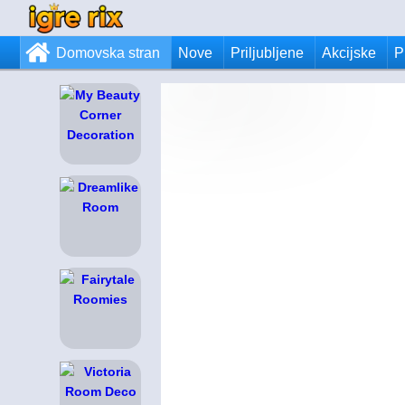
Domovska stran
Nove
Priljubljene
Akcijske
P