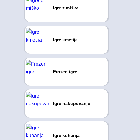
Igre z miško
Igre kmetija
Frozen igre
Igre nakupovanje
Igre kuhanja