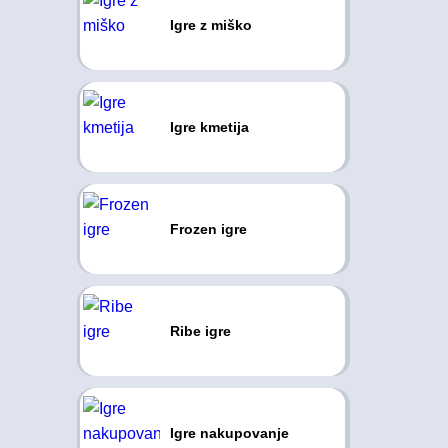
Igre z miško
Igre kmetija
Frozen igre
Ribe igre
Igre nakupovanje