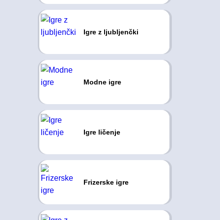
Igre z ljubljenčki
Modne igre
Igre ličenje
Frizerske igre