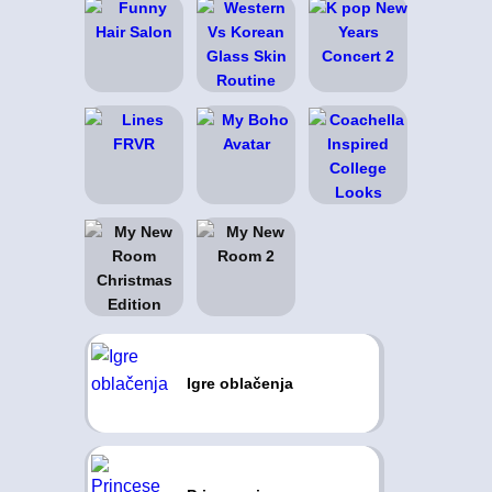
Igre oblačenja