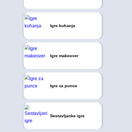
Igre kuhanja
Igre makeover
Igre za punce
Sestavljanke igre