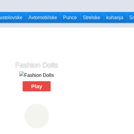
ustolovske
Avtomobilske
Punce
Strelske
kuhanja
S
Fashion Dolls
Play