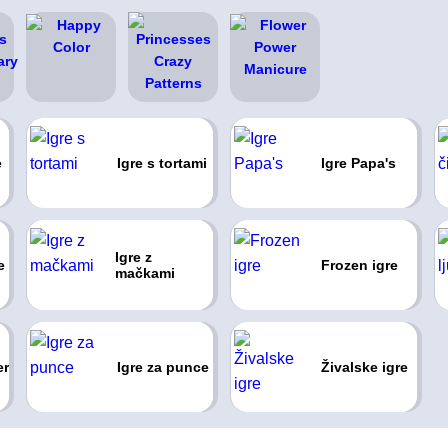
e
Igre s tortami
Igre Papa's
Igre z
e
Frozen igre
mačkami
er
Igre za punce
Živalske igre