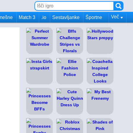
Več
mešne
Match 3
.io
Sestavljanke
Športne