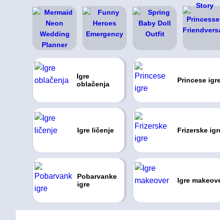
Igre
Princese igr
oblačenja
Igre ličenje
Frizerske igr
Pobarvanke
Igre makeov
igre