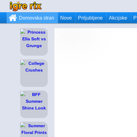
Domovska stran
Nove
Priljubljene
Akcijske
P