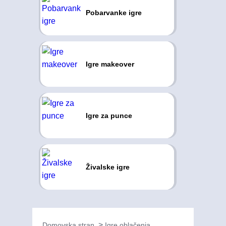
Pobarvanke igre
Igre makeover
Igre za punce
Živalske igre
Domovska stran
Igre oblačenja