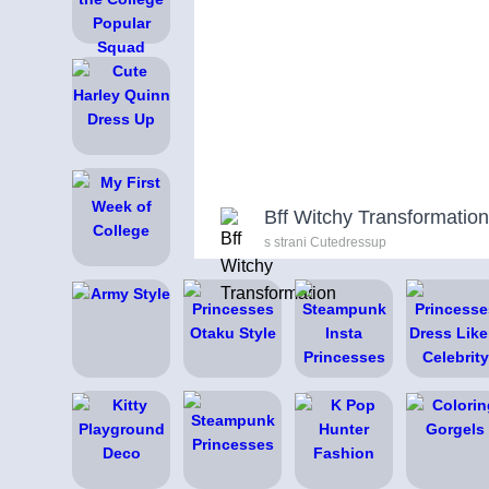
Bff Witchy Transformation
s strani Cutedressup