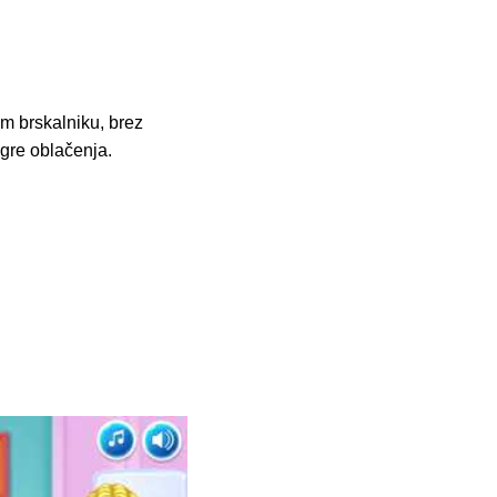
em brskalniku, brez
Igre oblačenja.