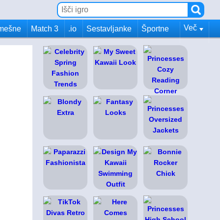
Več
mešne
Match 3
.io
Sestavljanke
Športne