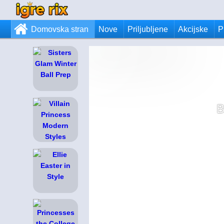
Domovska stran
Nove
Priljubljene
Akcijske
P
B