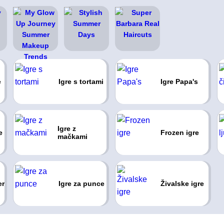
e
Igre s tortami
Igre Papa's
Igre z
e
Frozen igre
mačkami
er
Igre za punce
Živalske igre