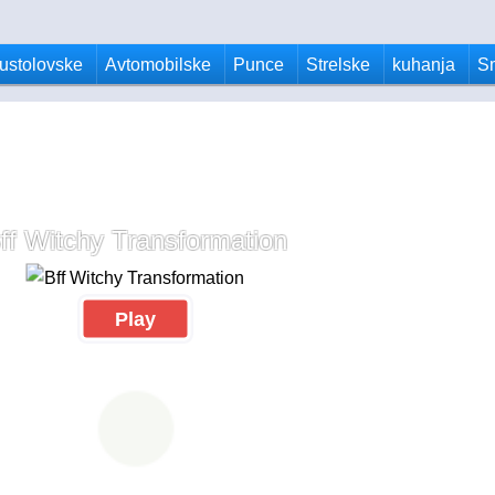
ustolovske
Avtomobilske
Punce
Strelske
kuhanja
S
ff Witchy Transformation
Play