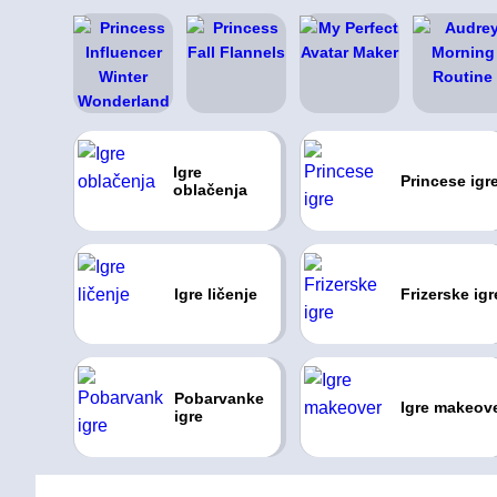
Igre
Princese igr
oblačenja
Igre ličenje
Frizerske igr
Pobarvanke
Igre makeov
igre