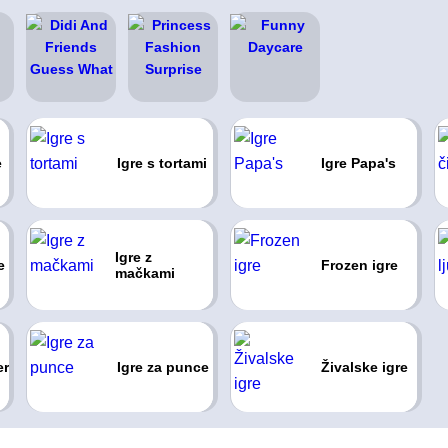
e
Igre s tortami
Igre Papa's
Igre z
e
Frozen igre
mačkami
er
Igre za punce
Živalske igre