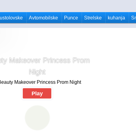
ustolovske
Avtomobilske
Punce
Strelske
kuhanja
S
ty Makeover Princess Prom
Night
Play