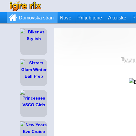
Domovska stran
Nove
Priljubljene
Akcijske
P
Beau