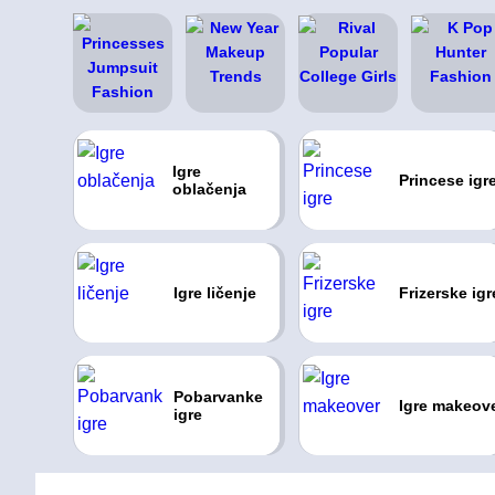
Igre
Princese igr
oblačenja
Igre ličenje
Frizerske igr
Pobarvanke
Igre makeov
igre