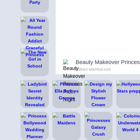
Beauty Makeover Princes
s strani witchhut.com