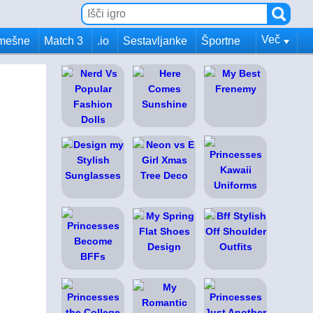
Več
mešne
Match 3
.io
Sestavljanke
Športne