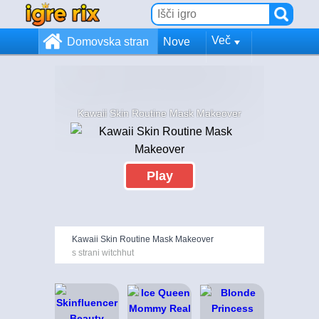
Več
Domovska stran
Nove
Kawaii Skin Routine Mask Makeover
Play
Kawaii Skin Routine Mask Makeover
s strani witchhut