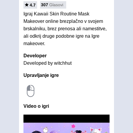
307
Glasovi
4.7
Igraj Kawaii Skin Routine Mask
Makeover online brezplačno v svojem
brskalniku, brez prenosa ali namestitve,
ali odkrij druge podobne igre na Igre
makeover.
Developer
Developed by witchhut
Upravljanje igre
Video o igri