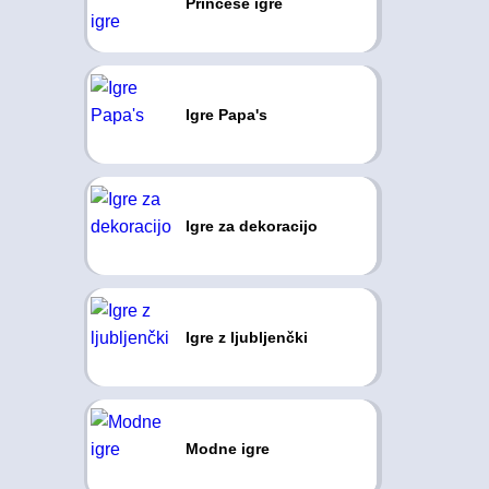
Princese igre
Igre Papa's
Igre za dekoracijo
Igre z ljubljenčki
Modne igre