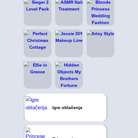
Igre oblačenja