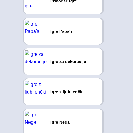
Princese igre
Igre Papa's
Igre za dekoracijo
Igre z ljubljenčki
Igre Nega