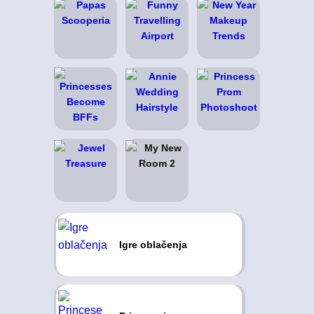
Igre oblačenja