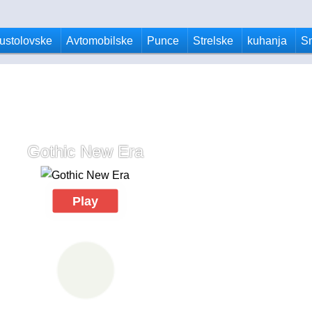
ustolovske
Avtomobilske
Punce
Strelske
kuhanja
S
Gothic New Era
Play