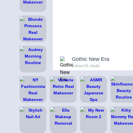
Gothic New Era
s strani DL-studio