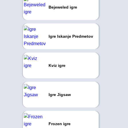
Bejeweled igre
Igre Iskanje Predmetov
Kviz igre
Igre Jigsaw
Frozen igre