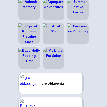
Igre oblačenja