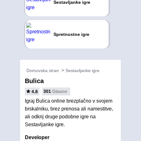
Sestavljanke igre
Spretnostne igre
Domovska stran
Sestavljanke igre
Bulica
301
Glasovi
4.8
Igraj Bulica online brezplačno v svojem
brskalniku, brez prenosa ali namestitve,
ali odkrij druge podobne igre na
Sestavljanke igre.
Developer