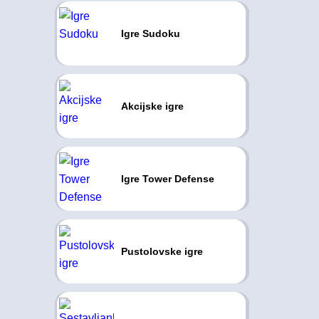
Igre Sudoku
Akcijske igre
Igre Tower Defense
Pustolovske igre