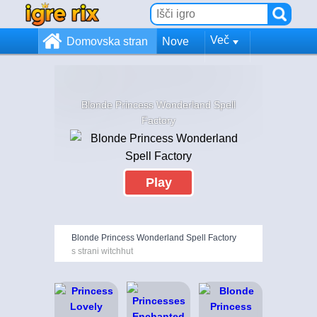
Več
Domovska stran
Nove
Blonde Princess Wonderland Spell
Factory
Play
Blonde Princess Wonderland Spell Factory
s strani witchhut