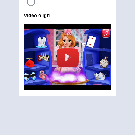
Video o igri