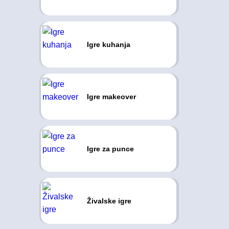
Igre kuhanja
Igre makeover
Igre za punce
Živalske igre