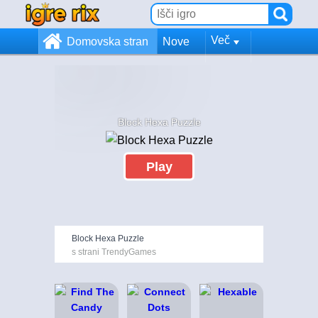
Več
Domovska stran
Nove
Block Hexa Puzzle
Play
Block Hexa Puzzle
s strani TrendyGames