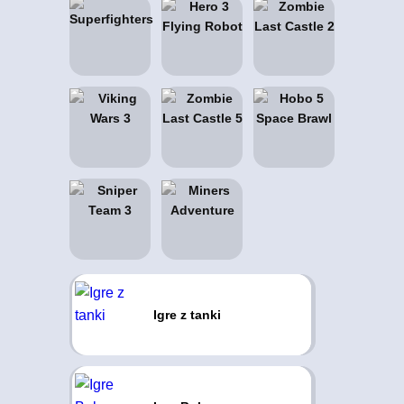
Igre z tanki