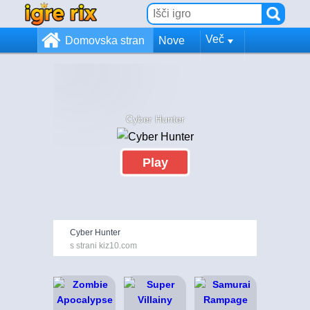
Več
Domovska stran
Nove
Cyber Hunter
Play
Cyber Hunter
s strani kiz10.com