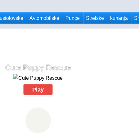
ustolovske
Avtomobilske
Punce
Strelske
kuhanja
S
Cute Puppy Rescue
Play