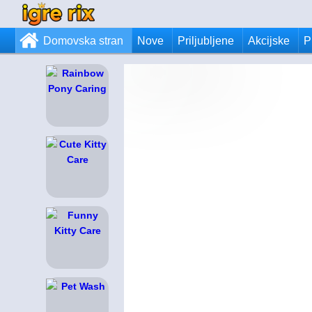
Domovska stran
Nove
Priljubljene
Akcijske
P