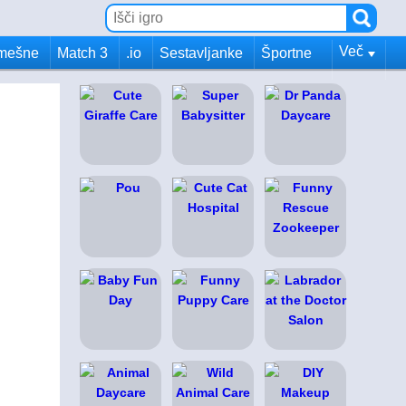
Več
mešne
Match 3
.io
Sestavljanke
Športne