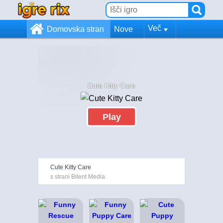
Več
Domovska stran
Nove
Cute Kitty Care
Play
Cute Kitty Care
s strani Bitent Media