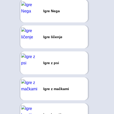
Igre Nega
Igre ličenje
Igre z psi
Igre z mačkami