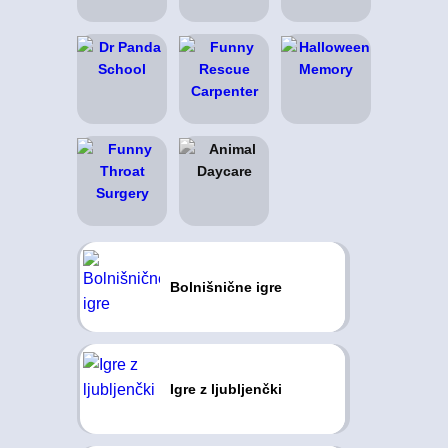
Bolnišnične igre
Igre z ljubljenčki