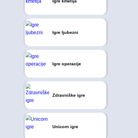
Igre kmetija
Igre ljubezni
Igre operacije
Zdravniške igre
Unicorn igre