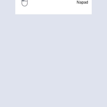
Napad