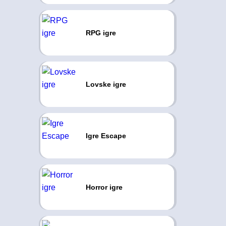
RPG igre
Lovske igre
Igre Escape
Horror igre