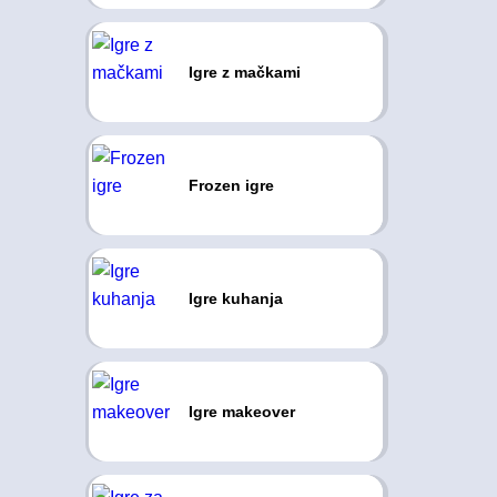
Igre z mačkami
Frozen igre
Igre kuhanja
Igre makeover