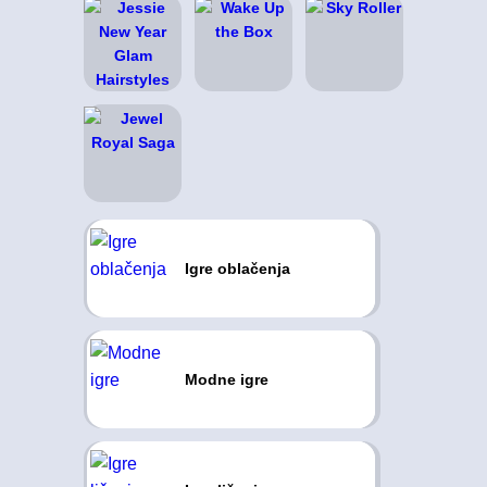
Igre oblačenja
Modne igre