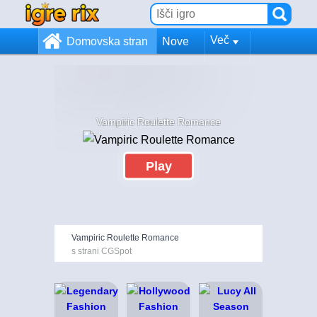
Več
Domovska stran
Nove
Vampiric Roulette Romance
Play
Vampiric Roulette Romance
s strani CGSpot