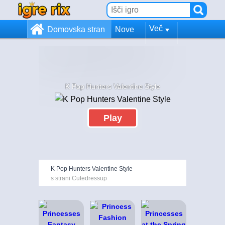
Več
Domovska stran
Nove
K Pop Hunters Valentine Style
Play
K Pop Hunters Valentine Style
s strani Cutedressup