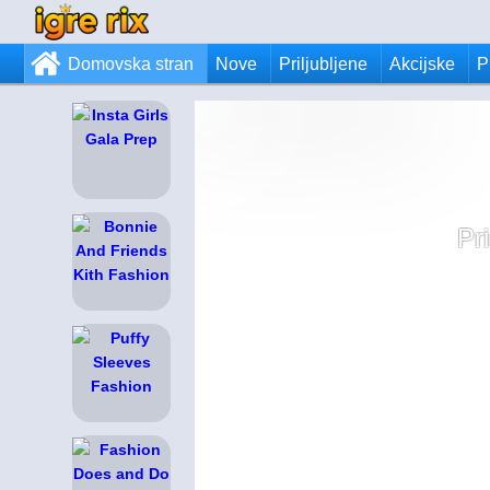
Domovska stran
Nove
Priljubljene
Akcijske
P
Pr