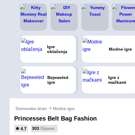
Igre
Modne igre
oblačenja
Bejeweled
Igre z
igre
mačkami
Domovska stran
Modne igre
Princesses Belt Bag Fashion
303
Glasovi
4.7