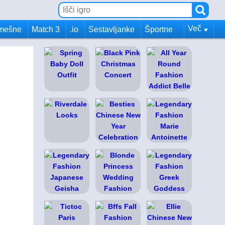
Več
mešne
Match 3
.io
Sestavljanke
Športne