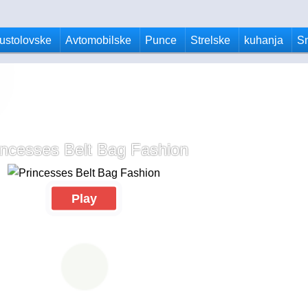
ustolovske
Avtomobilske
Punce
Strelske
kuhanja
S
incesses Belt Bag Fashion
Play