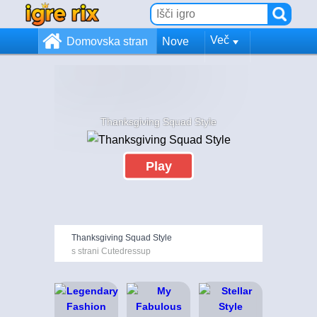
Več
Domovska stran
Nove
Thanksgiving Squad Style
Play
Thanksgiving Squad Style
s strani Cutedressup