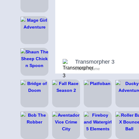
Transmorpher 3
s strani Agame