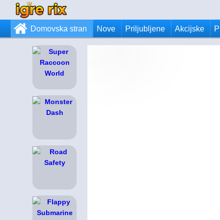
Domovska stran
Nove
Priljubljene
Akcijske
P