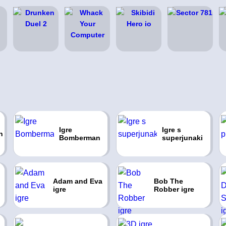
Igre
Igre s
n
Bomberman
superjunaki
Adam and Eva
Bob The
igre
Robber igre