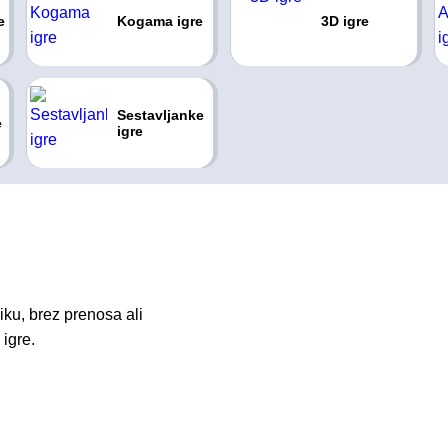
e
Kogama igre
3D igre
Sestavljanke
e
igre
ku, brez prenosa ali
igre.