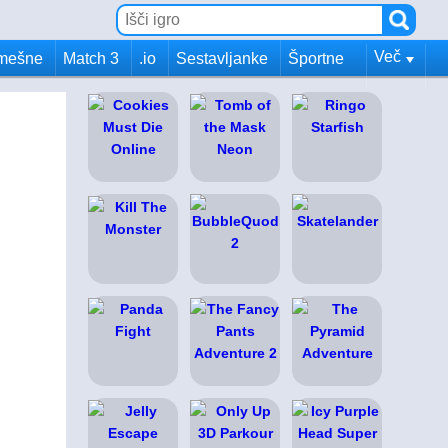
Več
mešne
Match 3
.io
Sestavljanke
Športne