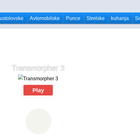
ustolovske
Avtomobilske
Punce
Strelske
kuhanja
S
Transmorpher 3
Play