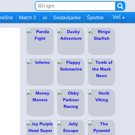
Več
mešne
Match 3
.io
Sestavljanke
Športne