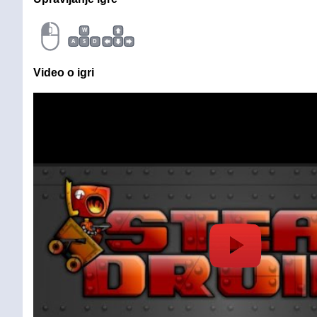
W
A
S
D
Video o igri