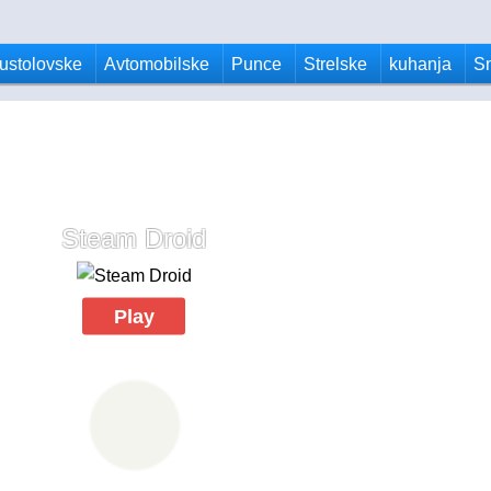
ustolovske
Avtomobilske
Punce
Strelske
kuhanja
S
Steam Droid
Play