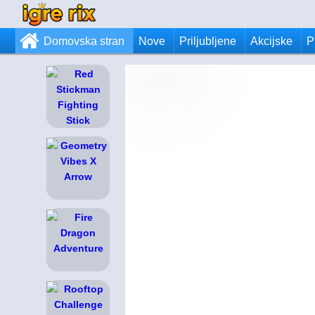
Domovska stran
Nove
Priljubljene
Akcijske
P