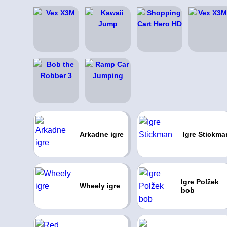
Arkadne igre
Igre Stickma
Igre Polžek
Wheely igre
bob