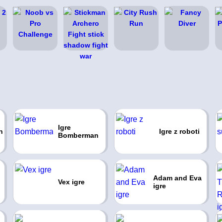
Igre
n
Igre z roboti
Bomberman
Adam and Eva
Vex igre
igre