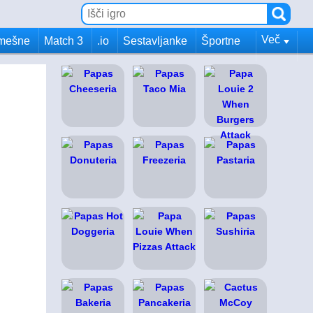
Več
mešne
Match 3
.io
Sestavljanke
Športne