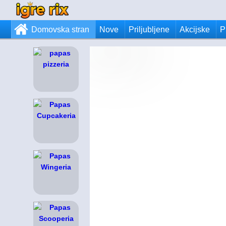
Domovska stran
Nove
Priljubljene
Akcijske
P