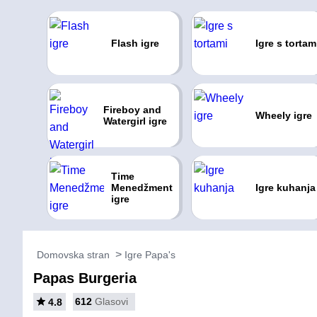
Flash igre
Igre s tortam
Fireboy and
Wheely igre
Watergirl igre
Time
Menedžment
Igre kuhanja
igre
Domovska stran
Igre Papa's
Papas Burgeria
612
Glasovi
4.8