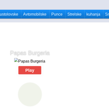
ustolovske
Avtomobilske
Punce
Strelske
kuhanja
S
Papas Burgeria
Play